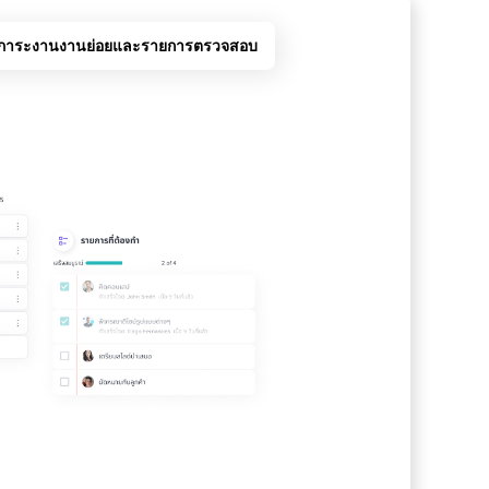
ภาระงาน
งานย่อยและรายการตรวจสอบ
ร
เห
ติดตา
ระบบแ
งานทำ
ได้กับ