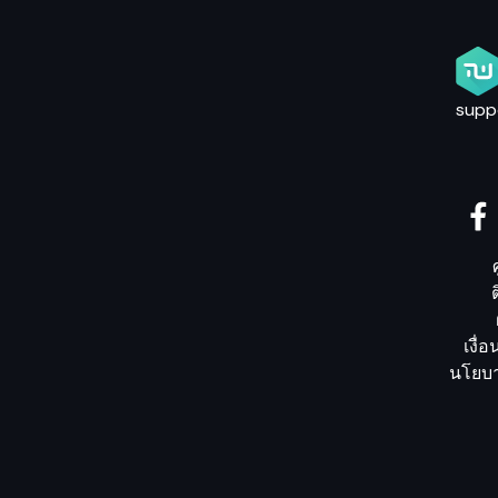
supp
เงื่
นโยบา