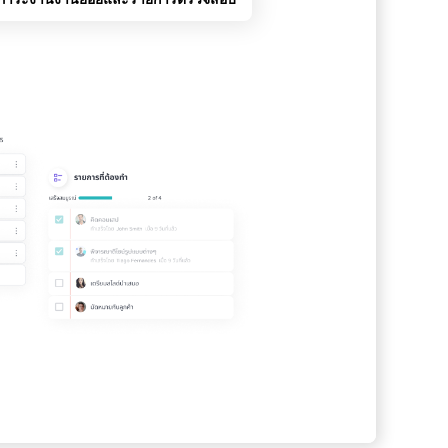
ร
เห
ติดตา
ระบบแ
งานทำ
ได้กับ