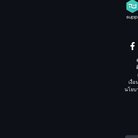
supp
เงื่
นโยบา