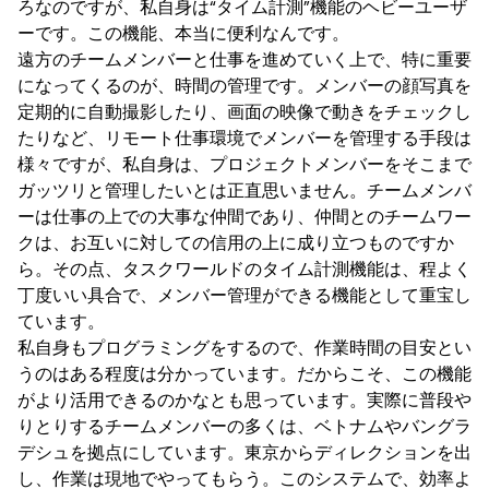
ろなのですが、私自身は“タイム計測”機能のヘビーユーザ
ーです。この機能、本当に便利なんです。
遠方のチームメンバーと仕事を進めていく上で、特に重要
になってくるのが、時間の管理です。メンバーの顔写真を
定期的に自動撮影したり、画面の映像で動きをチェックし
たりなど、リモート仕事環境でメンバーを管理する手段は
様々ですが、私自身は、プロジェクトメンバーをそこまで
ガッツリと管理したいとは正直思いません。チームメンバ
ーは仕事の上での大事な仲間であり、仲間とのチームワー
クは、お互いに対しての信用の上に成り立つものですか
ら。その点、タスクワールドのタイム計測機能は、程よく
丁度いい具合で、メンバー管理ができる機能として重宝し
ています。
私自身もプログラミングをするので、作業時間の目安とい
うのはある程度は分かっています。だからこそ、この機能
がより活用できるのかなとも思っています。実際に普段や
りとりするチームメンバーの多くは、ベトナムやバングラ
デシュを拠点にしています。東京からディレクションを出
し、作業は現地でやってもらう。このシステムで、効率よ