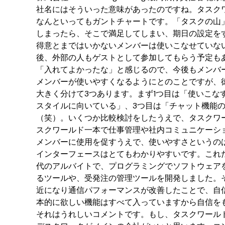
社名にはそういった意味があったのですね。タスク
なんといってもガントチャートです。「タスクの山
しまったら、そこで満足してしまい、期日の設定を
得意とまではいかないメンバーは使いこなせていな
後、外部の人もゲストとして参加してもらう予定も
「入れてよかったな」と感じるので、今後もメンバ
メンバーが使いやすくなるようにとのことですが、
大きく分けて3つあります。まず1つ目は「使いこな
スタイルに向いている」、3つ目は「チャット機能
（笑）。いくつか比較検討をしたうえで、タスクワー
スクワールド一本で仕事管理や社内コミュニケーシ
メンバーに使用を促すうえで、使いやすさというの
インターフェースはとてもわかりやすいです。これ
代のアルバイトで、プログラミングでソフトウェアを
るツールや、受発注の管理ツールを開発しました。
近になり通信パフォーマンスが改善したことで、自
本的に欲しい機能はすべて入っていますから自信を
それはうれしいコメントです。もし、タスクワール