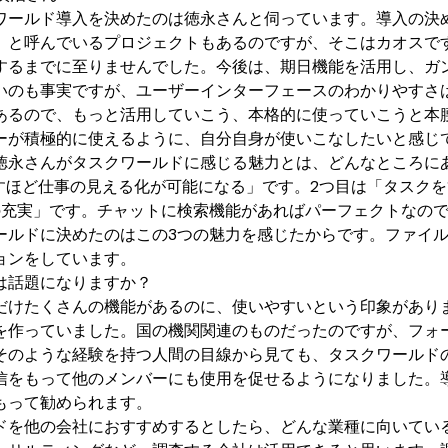
ワールド導入を決めたのは徳永さんと伺っています。導入の決
」と呼んでいるプロジェクトもあるのですが、そこはカオスで
するまでに至りませんでした。今後は、期日機能を活用し、ガン
いのも事実ですが、ユーザーインターフェースのわかりやすさ
あるので、もっと活用していこう、本格的に使っていこうと本
ーが積極的に使えるように、自分自身が使いこなしたいと感じ
徳永さんがタスクワールドに感じる魅力とは、どんなところに
すほど仕事の見える化が可能になる」です。2つ目は「タスクを
の充実」です。チャットに検索機能があればパーフェクトなの
ルドに決めたのはこの3つの魅力を感じたからです。ファイル管
ョンをしています。
は話題になりますか？
だけたくさんの機能があるのに、使いやすいという印象があり
作っていました。国の機関関連のものだったのですが、フォー
そのような経験を持つ人間の目線から見ても、タスクワールド
信をもって他のメンバーにも使用を促せるようになりました。
もって勧められます。
ドを他の会社におすすめするとしたら、どんな業種に向いてい