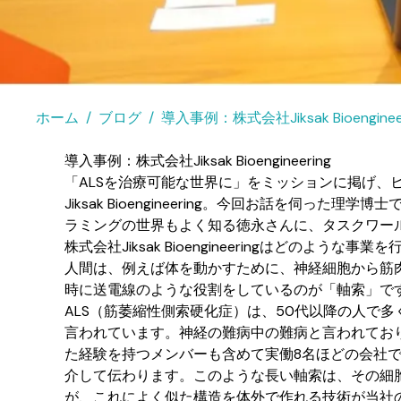
ホーム
ブログ
導入事例：株式会社Jiksak Bioenginee
導入事例：株式会社Jiksak Bioengineering
「ALSを治療可能な世界に」をミッションに掲げ、
Jiksak Bioengineering。今回お話を
ラミングの世界もよく知る徳永さんに、タスクワー
株式会社Jiksak Bioengineeringはどのよう
人間は、例えば体を動かすために、神経細胞から筋
時に送電線のような役割をしているのが「軸索」で
ALS（筋萎縮性側索硬化症）は、50代以降の人で
言われています。神経の難病中の難病と言われてお
た経験を持つメンバーも含めて実働8名ほどの会社
介して伝わります。このような長い軸索は、その細
が、これによく似た構造を体外で作れる技術が当社