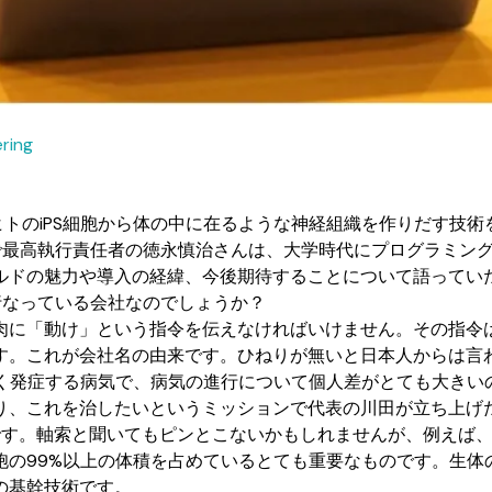
ring
ヒトのiPS細胞から体の中に在るような神経組織を作りだす技
伺った理学博士で最高執行責任者の徳永慎治さんは、大学時代にプログ
ルドの魅力や導入の経緯、今後期待することについて語ってい
な事業を行なっている会社なのでしょうか？
肉に「動け」という指令を伝えなければいけません。その指令
す。これが会社名の由来です。ひねりが無いと日本人からは言
多く発症する病気で、病気の進行について個人差がとても大きい
り、これを治したいというミッションで代表の川田が立ち上げ
です。軸索と聞いてもピンとこないかもしれませんが、例えば、
胞の99%以上の体積を占めているとても重要なものです。生体
の基幹技術です。