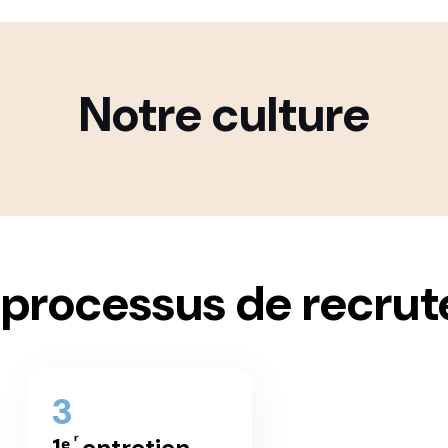
Notre culture
 processus de recru
3
1ᵉ ͬ entretien