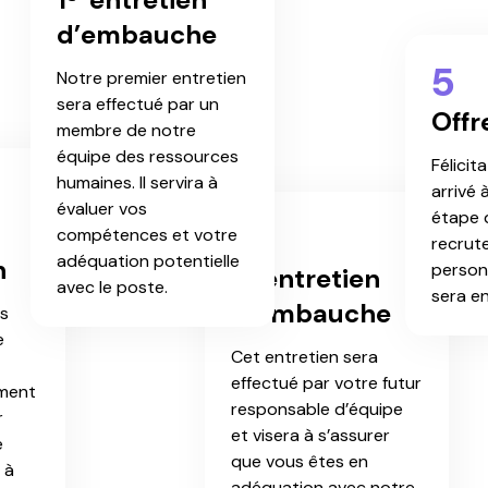
d’embauche
5
Notre premier entretien
sera effectué par un
Offr
membre de notre
équipe des ressources
Félicit
humaines. Il servira à
arrivé 
évaluer vos
étape 
4
compétences et votre
recrut
adéquation potentielle
n
person
2ᵉ entretien
avec le poste.
sera e
d’embauche
s
e
Cet entretien sera
effectué par votre futur
ement
responsable d’équipe
r
et visera à s’assurer
e
que vous êtes en
 à
adéquation avec notre