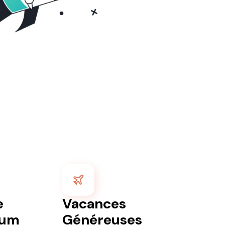
e
Vacances
ium
Généreuses